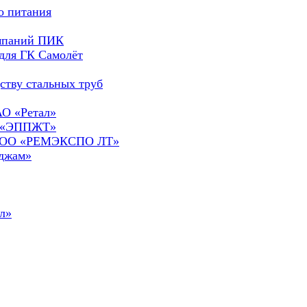
о питания
омпаний ПИК
для ГК Самолёт
ству стальных труб
АО «Ретал»
О «ЭППЖТ»
а ООО «РЕМЭКСПО ЛТ»
сджам»
л»