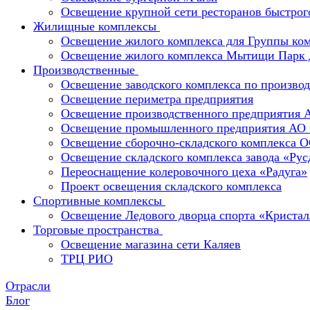
Освещение крупной сети ресторанов быстрог
Жилищные комплексы
Освещение жилого комплекса для Группы к
Освещение жилого комплекса Мытищи Парк 
Производственные
Освещение заводского комплекса по производ
Освещение периметра предприятия
Освещение производственного предприятия 
Освещение промышленного предприятия А
Освещение сборочно-складского комплекс
Освещение складского комплекса завода «Ру
Переоснащение колеровочного цеха «Радуга»
Проект освещения складского комплекса
Спортивные комплексы
Освещение Ледового дворца спорта «Кристал
Торговые пространства
Освещение магазина сети Каляев
ТРЦ РИО
Отрасли
Блог