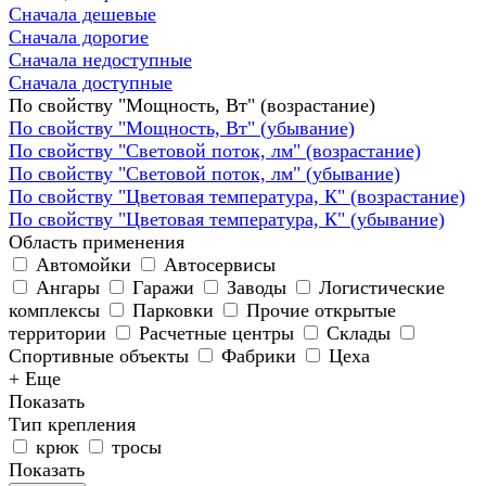
Сначала дешевые
Сначала дорогие
Сначала недоступные
Сначала доступные
По свойству "Мощность, Вт" (возрастание)
По свойству "Мощность, Вт" (убывание)
По свойству "Световой поток, лм" (возрастание)
По свойству "Световой поток, лм" (убывание)
По свойству "Цветовая температура, К" (возрастание)
По свойству "Цветовая температура, К" (убывание)
Область применения
Автомойки
Автосервисы
Ангары
Гаражи
Заводы
Логистические
комплексы
Парковки
Прочие открытые
территории
Расчетные центры
Склады
Спортивные объекты
Фабрики
Цеха
+ Еще
Показать
Тип крепления
крюк
тросы
Показать