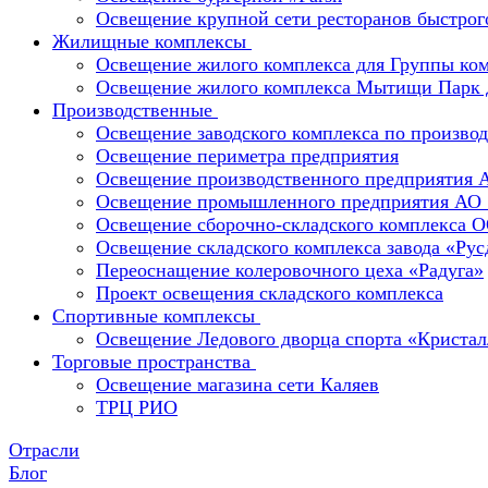
Освещение крупной сети ресторанов быстрог
Жилищные комплексы
Освещение жилого комплекса для Группы к
Освещение жилого комплекса Мытищи Парк 
Производственные
Освещение заводского комплекса по производ
Освещение периметра предприятия
Освещение производственного предприятия 
Освещение промышленного предприятия А
Освещение сборочно-складского комплекс
Освещение складского комплекса завода «Ру
Переоснащение колеровочного цеха «Радуга»
Проект освещения складского комплекса
Спортивные комплексы
Освещение Ледового дворца спорта «Кристал
Торговые пространства
Освещение магазина сети Каляев
ТРЦ РИО
Отрасли
Блог