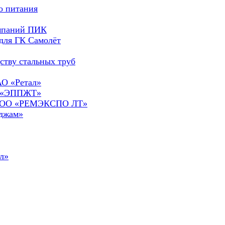
о питания
омпаний ПИК
для ГК Самолёт
ству стальных труб
АО «Ретал»
О «ЭППЖТ»
а ООО «РЕМЭКСПО ЛТ»
сджам»
л»