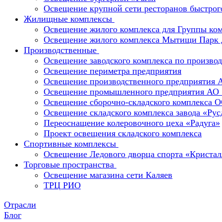
Освещение крупной сети ресторанов быстрог
Жилищные комплексы
Освещение жилого комплекса для Группы к
Освещение жилого комплекса Мытищи Парк 
Производственные
Освещение заводского комплекса по производ
Освещение периметра предприятия
Освещение производственного предприятия 
Освещение промышленного предприятия А
Освещение сборочно-складского комплекс
Освещение складского комплекса завода «Ру
Переоснащение колеровочного цеха «Радуга»
Проект освещения складского комплекса
Спортивные комплексы
Освещение Ледового дворца спорта «Кристал
Торговые пространства
Освещение магазина сети Каляев
ТРЦ РИО
Отрасли
Блог