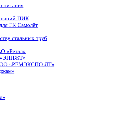
о питания
омпаний ПИК
для ГК Самолёт
ству стальных труб
АО «Ретал»
О «ЭППЖТ»
а ООО «РЕМЭКСПО ЛТ»
сджам»
л»