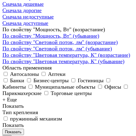
Сначала дешевые
Сначала дорогие
Сначала недоступные
Сначала доступные
По свойству "Мощность, Вт" (возрастание)
По свойству "Мощность, Вт" (убывание)
По свойству "Световой поток, лм" (возрастание)
По свойству "Световой поток, лм" (убывание)
По свойству "Цветовая температура, К" (возрастание)
По свойству "Цветовая температура, К" (убывание)
Область применения
Автосалоны
Аптеки
Банки
Бизнес-центры
Гостиницы
Кабинеты
Муниципальные объекты
Офисы
Парикмахерские
Торговые центры
+ Еще
Показать
Тип крепления
пружинный механизм
Показать
Показать